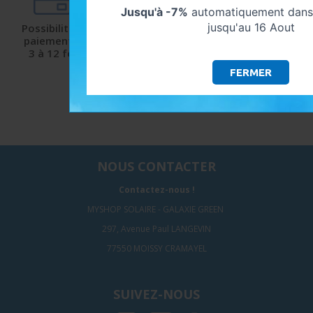
Jusqu'à -7%
automatiquement dans 
jusqu'au 16 Aout
Possibilité de
Livraison
Satisfaction
paiement de
protégée
client
3 à 12 fois
et sécurisée
9.5/10 avec Avis-
Verifiés
FERMER
NOUS CONTACTER
Contactez-nous !
MYSHOP SOLAIRE - GALAXIE GREEN
297, Avenue Paul LANGEVIN
77550 MOISSY CRAMAYEL
SUIVEZ-NOUS