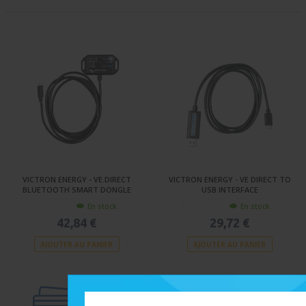
VICTRON ENERGY - VE.DIRECT
VICTRON ENERGY - VE DIRECT TO
BLUETOOTH SMART DONGLE
USB INTERFACE
En stock
En stock
42,84 €
29,72 €
AJOUTER AU PANIER
AJOUTER AU PANIER