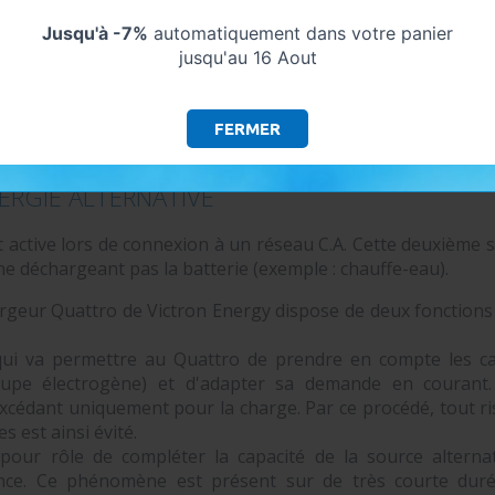
Jusqu'à -7%
automatiquement dans votre panier
jusqu'au 16 Aout
ques techniques
FERMER
R CHARGEUR DE COURANT QUATTRO : CONN
ERGIE ALTERNATIVE
t active lors de connexion à un réseau C.A. Cette deuxième 
ne déchargeant pas la batterie (exemple : chauffe-eau).
rgeur Quattro de Victron Energy dispose de deux fonctions
ui va permettre au Quattro de prendre en compte les car
oupe électrogène) et d'adapter sa demande en courant.
'excédant uniquement pour la charge. Par ce procédé, tout r
s est ainsi évité.
pour rôle de compléter la capacité de la source alternat
ce. Ce phénomène est présent sur de très courte dur