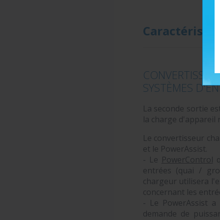
Caractéristi
CONVERTISSEU
SYSTÈMES D'ÉN
La seconde sortie es
la charge d'appareil 
Le convertisseur cha
et le PowerAssist.
- Le
PowerControl
q
entrées (quai / gr
chargeur utilisera l
concernant les entrée
- Le PowerAssist a 
demande de puissan