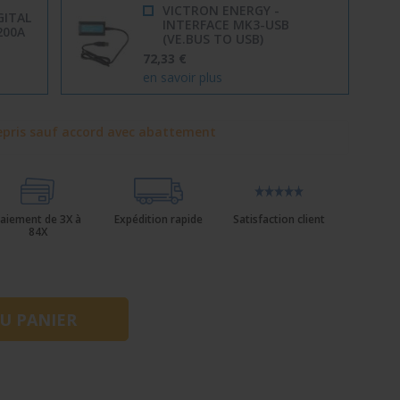
VICTRON ENERGY -
GITAL
INTERFACE MK3-USB
200A
(VE.BUS TO USB)
72,33 €
en savoir plus
pris sauf accord avec abattement
aiement de 3X à
Expédition rapide
Satisfaction client
84X