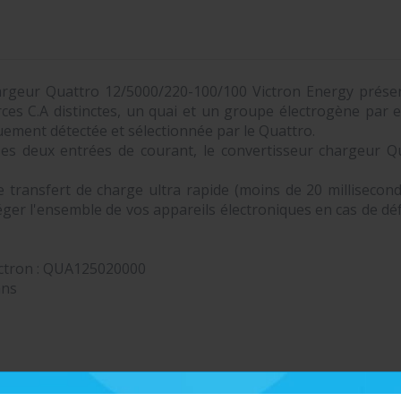
argeur Quattro 12/5000/220-100/100 Victron Energy présent
ces C.A distinctes, un quai et un groupe électrogène par 
uement détectée et sélectionnée par le Quattro.
s deux entrées de courant, le convertisseur chargeur Qu
transfert de charge ultra rapide (moins de 20 millisecon
éger l'ensemble de vos appareils électroniques en cas de dé
ctron :
QUA125020000
ans