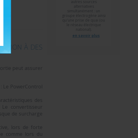
autres sources
alternatives
simultanément : un
groupe électrogène ainsi
qu'une prise de quai (ou
le réseau électrique
national).
en savoir plus
EXION À DES
sortie peut assurer
 : Le PowerControl
actéristiques des
 Le convertisseur
isque de surcharge
ive, lors de forte
ée comme lors du