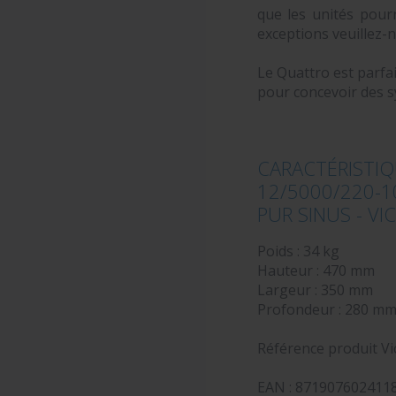
que les unités pourr
exceptions veuillez-
Le Quattro est parfai
pour concevoir des 
CARACTÉRIS
12/5000/220-
PUR SINUS - V
Poids : 34 kg
Hauteur : 470 mm
Largeur : 350 mm
Profondeur : 280 m
Référence produit Vi
EAN : 871907602411