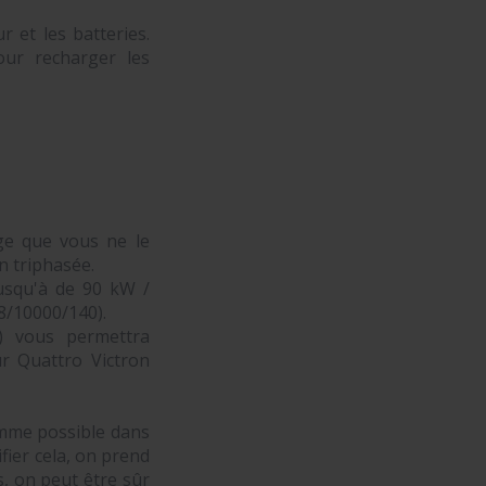
 et les batteries.
our recharger les
ge que vous ne le
n triphasée.
usqu'à de 90 kW /
8/10000/140).
) vous permettra
ur Quattro Victron
omme possible dans
ifier cela, on prend
s, on peut être sûr