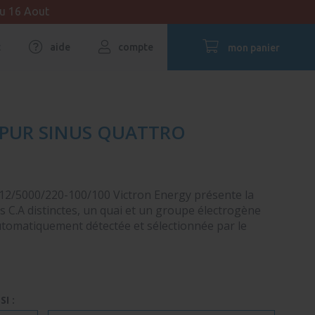
au 16 Aout
t
aide
compte
mon panier
 PUR SINUS QUATTRO
12/5000/220-100/100 Victron Energy présente la
s C.A distinctes, un quai et un groupe électrogène
utomatiquement détectée et sélectionnée par le
I :