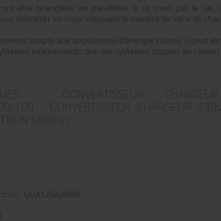
ont être branchées en parallèles. Si ce n'est pas le cas, i
nous contacter en nous indiquant le numéro de série de chac
tement adapté aux applications d'énergie solaire. Il peut être
systèmes indépendants que des systèmes couplés au réseau
TIQUES : CONVERTISSEUR CHARGE
100/100 - CONVERTISSEUR CHARGEUR 230
ICTRON ENERGY
m
ctron :
QUA125020000
8