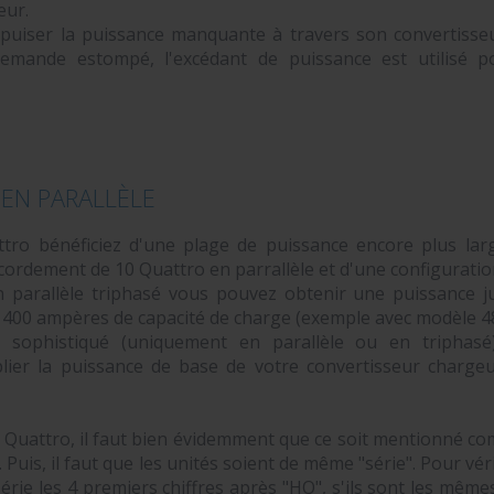
eur.
puiser la puissance manquante à travers son convertisseur
demande estompé, l'excédant de puissance est utilisé p
EN PARALLÈLE
ro bénéficiez d'une plage de puissance encore plus lar
cordement de 10 Quattro en parrallèle et d'une configuratio
parallèle triphasé vous pouvez obtenir une puissance j
1400 ampères de capacité de charge (exemple avec modèle 4
sophistiqué (uniquement en parallèle ou en triphasé
lier la puissance de base de votre convertisseur charge
 Quattro, il faut bien évidemment que ce soit mentionné c
 Puis, il faut que les unités soient de même "série". Pour vér
érie les 4 premiers chiffres après "HQ", s'ils sont les même