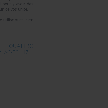
l peut y avoir des
un de vos unité.
 utilisé aussi bien
.
UR QUATTRO
V AC/50 HZ -