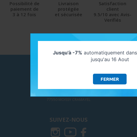
Possibilité de
Livraison
Satisfaction
paiement de
protégée
client
3 à 12 fois
et sécurisée
9.5/10 avec Avis-
Verifiés
Jusqu'à -7%
automatiquement dans 
jusqu'au 16 Aout
NOUS CONTACTER
Contactez-nous !
FERMER
MYSHOP SOLAIRE - GALAXIE GREEN
297, Avenue Paul LANGEVIN
77550 MOISSY CRAMAYEL
SUIVEZ-NOUS