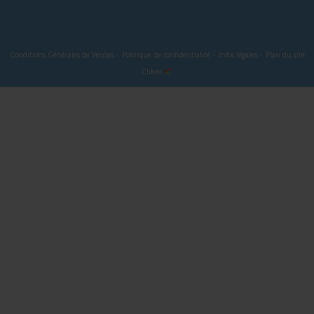
Conditions Générales de Ventes
-
Politique de confidentialité
-
Infos légales
-
Plan du site
Clikeo