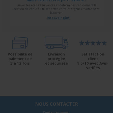
BlueSmart IP22 et le parc batterie ?
Suivez les étapes suivantes et déterminez rapidement la
section de câble à utiliser entre votre chargeur et votre parc
batterie.
en savoir plus
Possibilité de
Livraison
Satisfaction
paiement de
protégée
client
3 à 12 fois
et sécurisée
9.5/10 avec Avis-
Verifiés
NOUS CONTACTER
Contactez-nous !