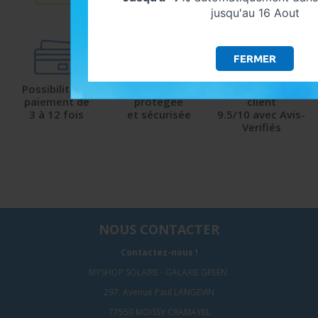
jusqu'au 16 Aout
FERMER
Possibilité de
Livraison
Satisfaction
paiement de
protégée
client
3 à 12 fois
et sécurisée
9.5/10 avec Avis-
Verifiés
NOUS CONTACTER
Contactez-nous !
MYSHOP SOLAIRE - GALAXIE GREEN
297, Avenue Paul LANGEVIN
77550 MOISSY CRAMAYEL