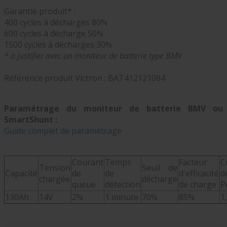
Garantie produit* :
400 cycles à décharges 80%
600 cycles à décharge 50%
1500 cycles à décharges 30%
* à justifier avec un moniteur de batterie type BMV
Référence produit Victron :
BAT412121084
Paramétrage du moniteur de batterie BMV ou
SmartShunt :
Guide complet de paramétrage
Courant
Temps
Facteur
C
Tension
Seuil de
Capacité
de
de
d'efficacité
d
chargée
décharge
queue
détection
de charge
P
130Ah
14V
2%
1 minute
70%
85%
1