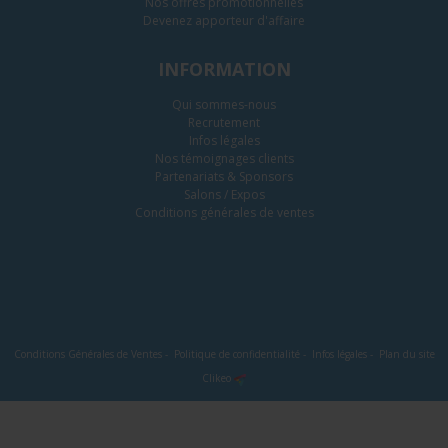
Nos offres promotionnelles
Devenez apporteur d'affaire
INFORMATION
Qui sommes-nous
Recrutement
Infos légales
Nos témoignages clients
Partenariats & Sponsors
Salons / Expos
Conditions générales de ventes
Conditions Générales de Ventes
-
Politique de confidentialité
-
Infos légales
-
Plan du site
Clikeo