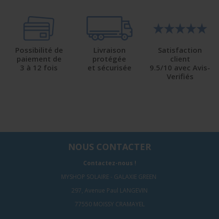
Possibilité de
Livraison
Satisfaction
paiement de
protégée
client
3 à 12 fois
et sécurisée
9.5/10 avec Avis-
Verifiés
NOUS CONTACTER
Contactez-nous !
MYSHOP SOLAIRE - GALAXIE GREEN
297, Avenue Paul LANGEVIN
77550 MOISSY CRAMAYEL