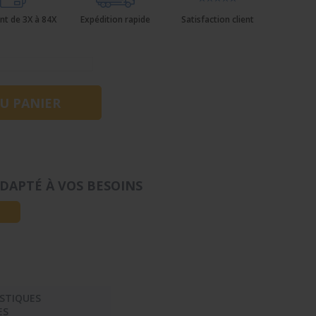
nt de 3X à 84X
Expédition rapide
Satisfaction client
DAPTÉ À VOS BESOINS
STIQUES
ES