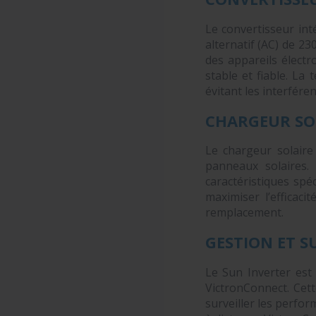
Le convertisseur int
alternatif (AC) de 2
des appareils électr
stable et fiable. La
évitant les interfére
CHARGEUR SO
Le chargeur solaire
panneaux solaires.
caractéristiques spé
maximiser l’efficaci
remplacement.
GESTION ET S
Le Sun Inverter est 
VictronConnect. Cett
surveiller les perfo