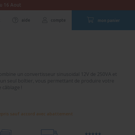
au 16 Aout
t
aide
compte
mon panier
combine un convertisseur sinusoïdal
12V de 250VA et
n seul boîtier, vous permettant de produire votre
 câblage !
pris sauf accord avec abattement