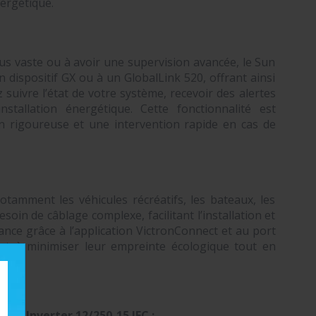
nergétique.
us vaste ou à avoir une supervision avancée, le Sun
n dispositif GX ou à un GlobalLink 520, offrant ainsi
suivre l’état de votre système, recevoir des alertes
tallation énergétique. Cette fonctionnalité est
on rigoureuse et une intervention rapide en cas de
otamment les véhicules récréatifs, les bateaux, les
soin de câblage complexe, facilitant l’installation et
tance grâce à l’application VictronConnect et au port
hent à minimiser leur empreinte écologique tout en
Sun Inverter 12/250-15 IEC :