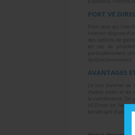
à distance, VictronCo
PORT VE.DIRE
Pour ceux qui cherch
Inverter dispose d’un
des options de gesti
en cas de problème
particulièrement uti
dysfonctionnement.
AVANTAGES ET
Le Sun Inverter de V
chalets isolés et les
la maintenance. De pl
VE.Direct en fait u
bénéficiant d’une sou
Voici ci-dessous la