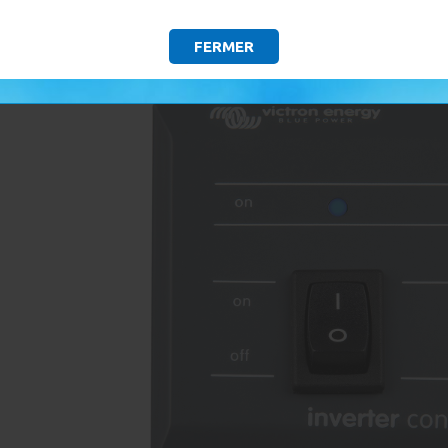
e à distance VE.Direct du convertisseur Phoenix
FERMER