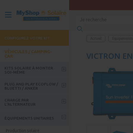
CONFIGUREZ VOTRE KIT
Accueil
Équipements 
VÉHICULES / CAMPING-
VICTRON ENE
CAR
KITS SOLAIRE À MONTER
SOI-MÊME
Kits week-end
PLUG AND PLAY ECOFLOW /
BLUETTI / ANKER
Kits Roadtrip
Batteries Ecoflow
CHARGE PAR
Kits avec batterie
L'ALTERNATEUR
Kits solaire Ecoflow
Kit Bus / Camion / FoodTruck
Guide - Comment choisir son
Accessoires Ecoflow
ÉQUIPEMENTS UNITAIRES
coupleur ?
Batteries Bluetti
Coupleur séparateur
Production solaire