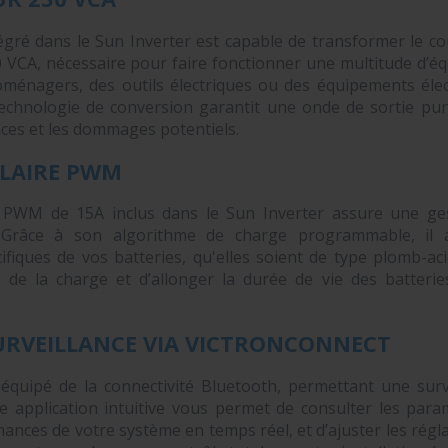
égré dans le Sun Inverter est capable de transformer le c
30 VCA, nécessaire pour faire fonctionner une multitude d’
oménagers, des outils électriques ou des équipements élec
 technologie de conversion garantit une onde de sortie pure
nces et les dommages potentiels.
LAIRE PWM
 PWM de 15A inclus dans le Sun Inverter assure une gest
 Grâce à son algorithme de charge programmable, il 
cifiques de vos batteries, qu'elles soient de type plomb-aci
té de la charge et d’allonger la durée de vie des batteri
URVEILLANCE VIA VICTRONCONNECT
équipé de la connectivité Bluetooth, permettant une survei
e application intuitive vous permet de consulter les para
rmances de votre système en temps réel, et d’ajuster les rég