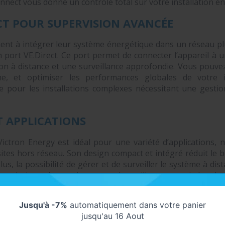
nnect vous donne un contrôle total sur votre installation é
CT POUR SUPERVISION AVANCÉE
ent à intégrer leur système énergétique dans un réseau pl
 port VE.Direct. Ce port permet de connecter l’appareil à u
on à distance et une surveillance approfondie. Vous pouvez 
, et optimiser les performances globales de votre ins
le pour les installations complexes nécessitant une gesti
 APPLICATIONS
ictron Energy est idéal pour une variété d’applications, n
 sites hors réseau. Son design compact et intégré réduit le be
us, la possibilité de gérer et de surveiller le système à dis
ne solution très pratique pour les utilisateurs qui cherc
rce d’énergie fiable et renouvelable.
Jusqu'à -7%
automatiquement dans votre panier
jusqu'au 16 Aout
 liste des produits nécessaires au bon fonctionnement au 