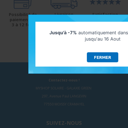
Possibilité de
Livraison
Satisfaction
paiement de
protégée
client
3 à 12 fois
et sécurisée
9.5/10 avec Avis-
Verifiés
Jusqu'à -7%
automatiquement dans 
jusqu'au 16 Aout
FERMER
NOUS CONTACTER
Contactez-nous !
MYSHOP SOLAIRE - GALAXIE GREEN
297, Avenue Paul LANGEVIN
77550 MOISSY CRAMAYEL
SUIVEZ-NOUS