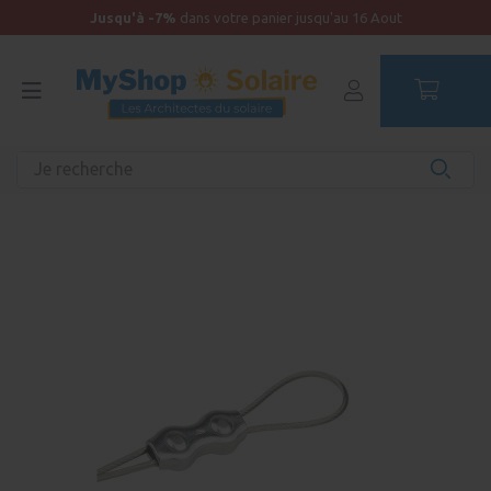
Jusqu'à -7%
dans votre panier jusqu'au 16 Aout
SERRE-CÂBLE INOX POUR FILIN
4MM