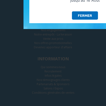
jusqu'au 16 Aout
SERVICES
FERMER
Paramètres des cookies
Le paiement
Nos engagements
Notre entrepôt - La livraison
Vente aux pros
Nos offres promotionnelles
Devenez apporteur d'affaire
INFORMATION
Qui sommes-nous
Recrutement
Infos légales
Nos témoignages clients
Partenariats & Sponsors
Salons / Expos
Conditions générales de ventes