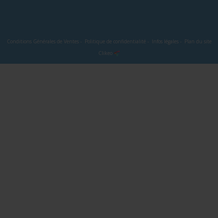
Conditions Générales de Ventes
-
Politique de confidentialité
-
Infos légales
-
Plan du site
Clikeo