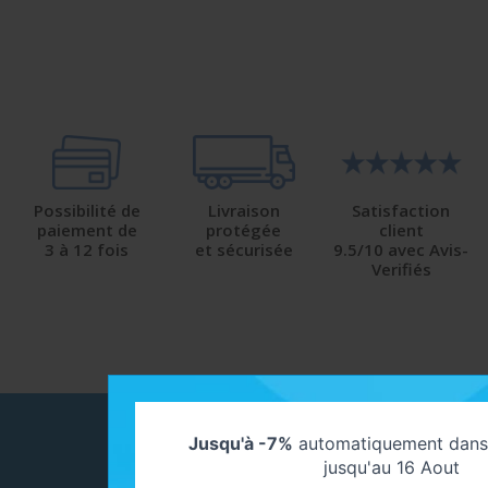
Possibilité de
Livraison
Satisfaction
paiement de
protégée
client
3 à 12 fois
et sécurisée
9.5/10 avec Avis-
Verifiés
NOUS CONTACTER
Jusqu'à -7%
automatiquement dans 
Contactez-nous !
jusqu'au 16 Aout