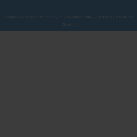
Conditions Générales de Ventes
-
Politique de confidentialité
-
Infos légales
-
Plan du site
Clikeo