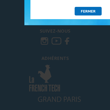
MYSHOP SOLAIRE - GALAXIE GREEN
297, Avenue Paul LANGEVIN
FERMER
77550 MOISSY CRAMAYEL
SUIVEZ-NOUS
ADHÉRENTS