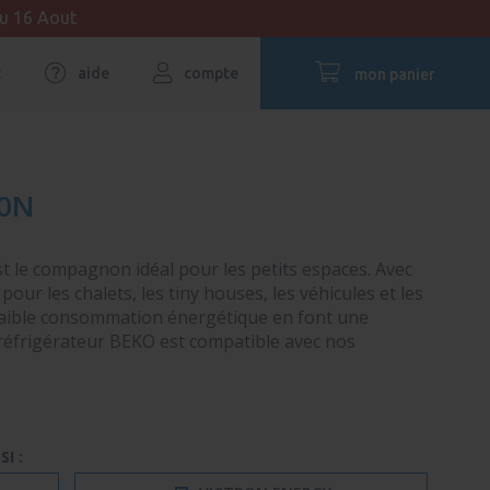
au 16 Aout
t
aide
compte
mon panier
40N
t le compagnon idéal pour les petits espaces. Avec
t pour les chalets, les tiny houses, les véhicules et les
 faible consommation énergétique en font une
réfrigérateur BEKO est compatible avec nos
I :