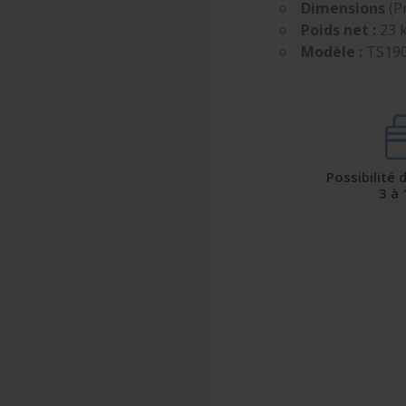
Dimensions
(Pr
Poids net :
23 
Modèle :
TS19
Possibilité
3 à 