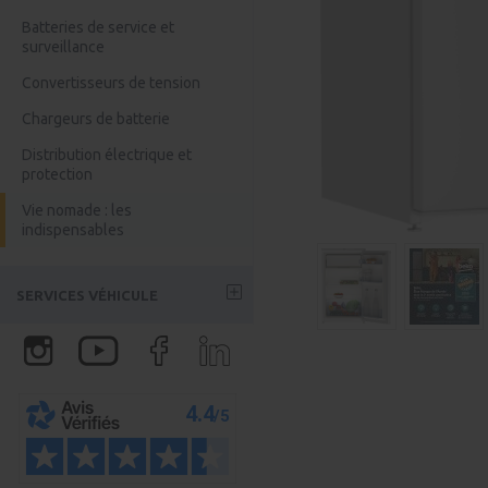
Kits solaire Bluetti
Chargeur Booster DC/DC
Batteries de service et
surveillance
Accessoires Bluetti
Convertisseurs de tension
Batteries Anker
Chargeurs de batterie
Batterie Anker
Distribution électrique et
Batterie Jackery
protection
Vie nomade : les
indispensables
SERVICES VÉHICULE
Partenaires aménageurs
Assurloisirs : l'assurance
véhicule
Certivan - Homologation VASP