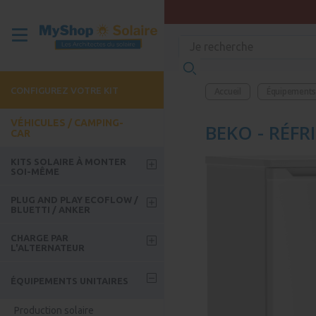
CONFIGUREZ VOTRE KIT
Accueil
Équipements 
VÉHICULES / CAMPING-
BEKO - RÉFR
CAR
KITS SOLAIRE À MONTER
SOI-MÊME
Kits week-end
PLUG AND PLAY ECOFLOW /
BLUETTI / ANKER
Kits Roadtrip
Batteries Ecoflow
CHARGE PAR
Kits avec batterie
L'ALTERNATEUR
Kits solaire Ecoflow
Kit Bus / Camion / FoodTruck
Guide - Comment choisir son
Accessoires Ecoflow
ÉQUIPEMENTS UNITAIRES
coupleur ?
Batteries Bluetti
Coupleur séparateur
Production solaire