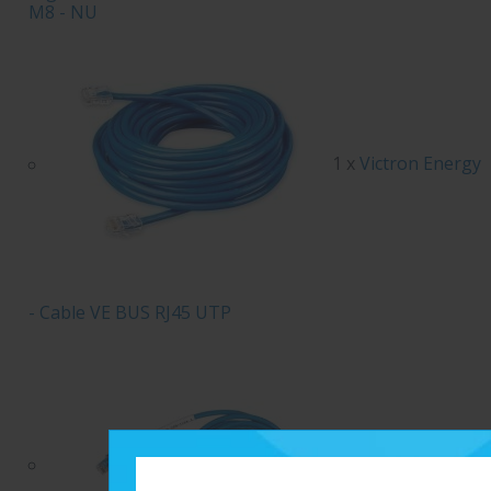
M8 - NU
1 x
Victron Energy
- Cable VE BUS RJ45 UTP
1 x
Victron Energy