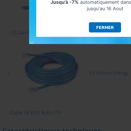
Jusqu'à -7%
automatiquement dans 
jusqu'au 16 Aout
FERMER
- VE.Can to CAN-bus BMS
1 x
Victron Energy
- Cable VE BUS RJ45 UTP
Caractéristiques techniques