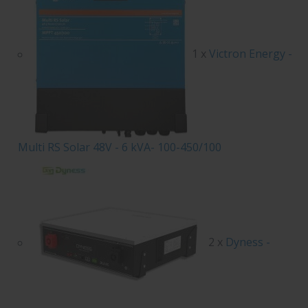
1 x
Victron Energy -
Multi RS Solar 48V - 6 kVA- 100-450/100
2 x
Dyness -