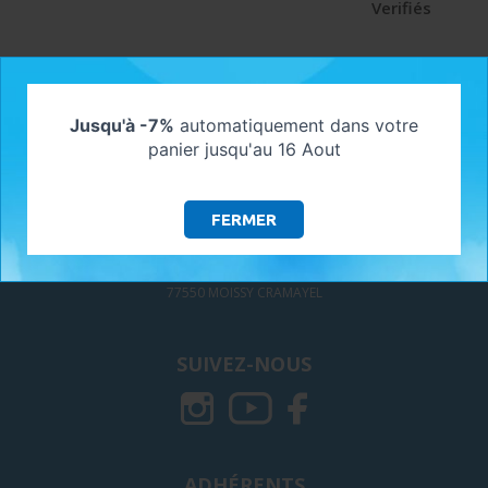
Verifiés
Jusqu'à -7%
automatiquement dans votre
panier jusqu'au 16 Aout
NOUS CONTACTER
Contactez-nous !
FERMER
MYSHOP SOLAIRE - GALAXIE GREEN
297, Avenue Paul LANGEVIN
77550 MOISSY CRAMAYEL
SUIVEZ-NOUS
ADHÉRENTS