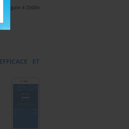
 ou égale à 250Ah
FFICACE ET