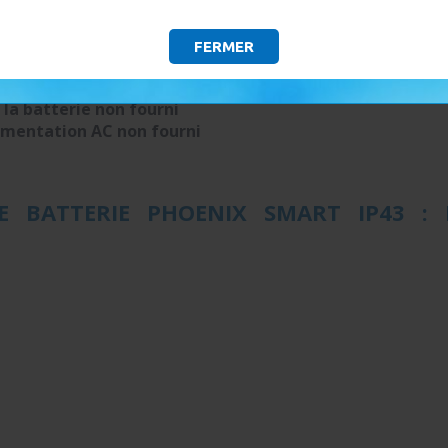
de charger un parc
batterie 12V
d'une capacité
supérieure
FERMER
 la batterie non fourni
limentation AC non
fourni
 BATTERIE PHOENIX SMART IP43 : E