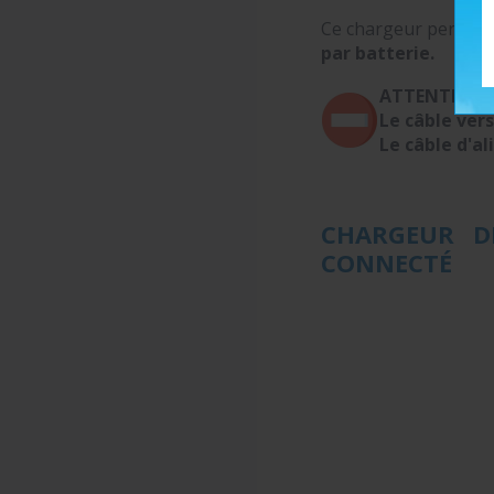
Ce chargeur permet 
par batterie.
ATTENTION :
Le câble vers
Le câble d'a
CHARGEUR DE
CONNECTÉ