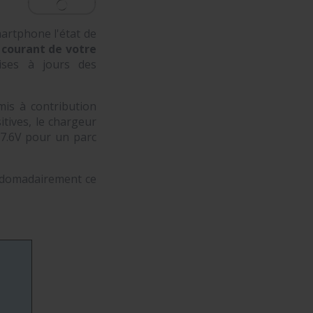
martphone l'état de
e courant de votre
ises à jours des
mis à contribution
tives, le chargeur
27.6V pour un parc
ebdomadairement ce