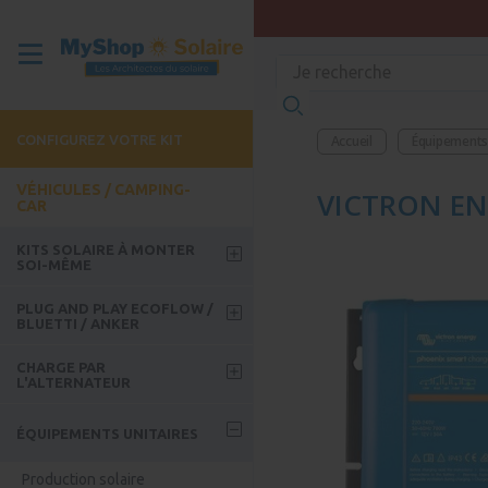
CONFIGUREZ VOTRE KIT
Accueil
Équipements 
VÉHICULES / CAMPING-
VICTRON ENE
CAR
KITS SOLAIRE À MONTER
SOI-MÊME
Kits week-end
PLUG AND PLAY ECOFLOW /
BLUETTI / ANKER
Kits Roadtrip
Batteries Ecoflow
CHARGE PAR
Kits avec batterie
L'ALTERNATEUR
Kits solaire Ecoflow
Kit Bus / Camion / FoodTruck
Guide - Comment choisir son
Accessoires Ecoflow
ÉQUIPEMENTS UNITAIRES
coupleur ?
Batteries Bluetti
Coupleur séparateur
Production solaire