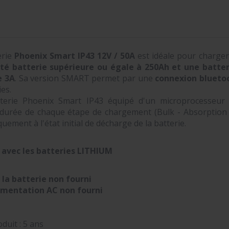
erie
Phoenix Smart IP43 12V / 50A
est idéale pour charger
ité batterie supérieure ou égale à 250Ah et une batt
e 3A
. Sa version SMART permet par une
connexion blueto
ies.
terie Phoenix Smart IP43 équipé d'un microprocesseur 
 durée de chaque étape de chargement (Bulk - Absorption - 
ement à l'état initial de décharge de la batterie.
avec les batteries LITHIUM
 la batterie non fourni
limentation AC non
fourni
duit : 5 ans