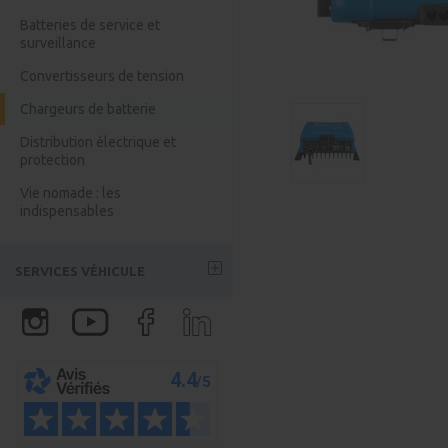
Kits solaire Bluetti
Chargeur Booster DC/DC
Batteries de service et
surveillance
Accessoires Bluetti
Convertisseurs de tension
Batteries Anker
Chargeurs de batterie
Batterie Anker
Distribution électrique et
Batterie Jackery
protection
Vie nomade : les
indispensables
SERVICES VÉHICULE
Partenaires aménageurs
Assurloisirs : l'assurance
véhicule
Certivan - Homologation VASP