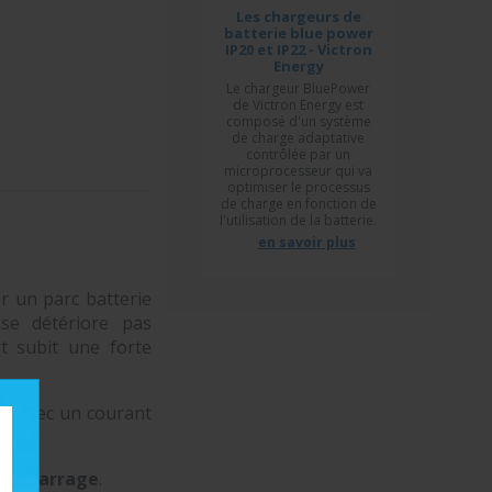
Les chargeurs de
batterie blue power
IP20 et IP22 - Victron
Energy
Le chargeur BluePower
de Victron Energy est
composé d'un système
de charge adaptative
contrôlée par un
microprocesseur qui va
optimiser le processus
de charge en fonction de
l'utilisation de la batterie.
en savoir plus
r un parc batterie
 se détériore pas
t subit une forte
ge avec un courant
e démarrage
.