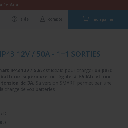
au 16 Aout
t
aide
compte
mon panier
3 12V / 50A - 1+1 SORTIES
art IP43 12V / 50A
est idéale pour charger
un parc
 batterie supérieure ou égale à 550Ah et une
 tension de 3A
. Sa version SMART permet par une
 la charge de vos batteries.
I :
BLE