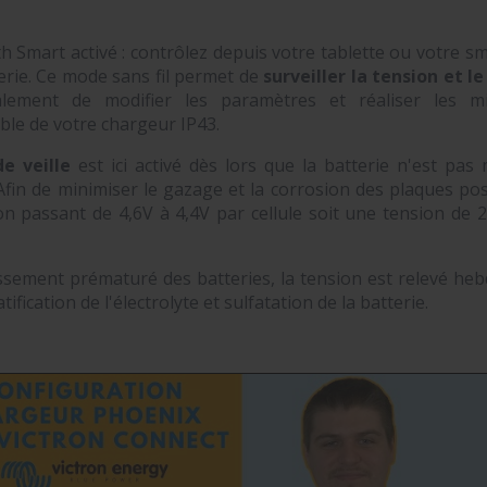
h Smart activé : contrôlez depuis votre tablette ou votre s
erie. Ce mode sans fil permet de
surveiller la tension et l
lement de modifier les paramètres et réaliser les m
ible de votre chargeur IP43.
e veille
est ici activé dès lors que la batterie n'est pas 
fin de minimiser le gazage et la corrosion des plaques posi
on passant de 4,6V à 4,4V par cellule soit une tension de 
lissement prématuré des batteries, la tension est relevé h
fication de l'électrolyte et sulfatation de la batterie.