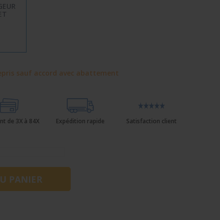
GEUR
ET
pris sauf accord avec abattement
nt de 3X à 84X
Expédition rapide
Satisfaction client