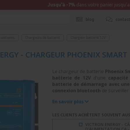
Jusqu'à -7%
dans votre panier jusqu'
blog
contac
unitaires
Chargeurs de batterie
Chargeur batterie 12V
RGY - CHARGEUR PHOENIX SMART IP4
Le chargeur de batterie
Phoenix Sm
batterie de 12V
d'une
capacité
batterie de démarrage avec une
connexion bluetooth
de surveiller
En savoir plus
LES CLIENTS ACHÈTENT SOUVENT AUSS
VICTRON ENERGY - CÂ
D'ALIMENTATION CA -