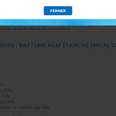
s menées par Victron Energy ont révélé que la durée de v
entretien), qui permet d'éviter la décharge, lorsque la batterie
FERMER
e charge adaptative de Victron Energy en 3 étapes qui prend 
Découvrez cette nouvelle manière de recharger vos batteries
iser la durée de vie de vos batterie.
QUES : BATTERIE AGM ÉTANCHE (VRLA) 1
r* :
es 80%
e 50%
rges 30%
moniteur de batterie type BMV