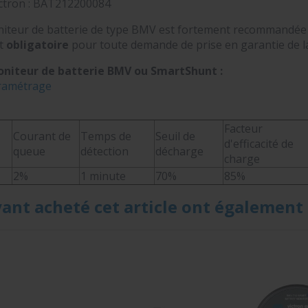
ctron :
BAT212200084
oniteur de batterie de type BMV est fortement recommandée p
t
obligatoire
pour toute demande de prise en garantie de la
niteur de batterie BMV ou SmartShunt :
ramétrage
Facteur
Courant de
Temps de
Seuil de
d'efficacité de
queue
détection
décharge
charge
2%
1 minute
70%
85%
yant acheté cet article ont également 