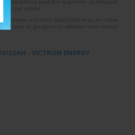
ie d'une batterie peut-être augmenter au réduisant
 n'est pas utilisée.
en compte la fonction BatterySafe et qui est utilise
 sans risque de gazage en en adaptant votre tension
2V/22AH - VICTRON ENERGY