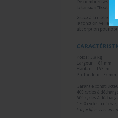
De nombreuses étude
la tension "float" (d'
Grâce à la méthode d
la fonction veille. 
absorption pour optim
CARACTÉRISTI
Poids : 5,8 kg
Largeur : 181 mm
Hauteur : 167 mm
Profondeur : 77 mm
Garantie constructeu
400 cycles à décharg
600 cycles à décharg
1300 cycles à décha
* à justifier avec un 