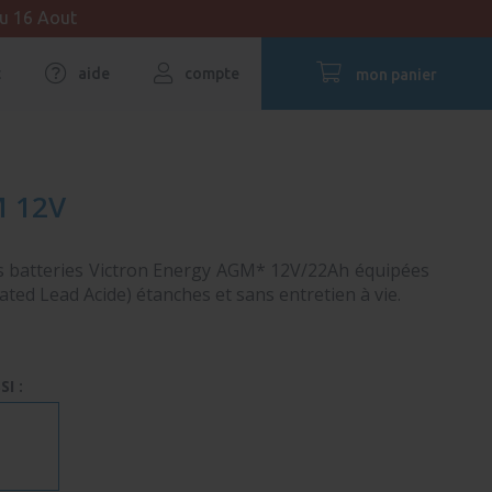
au 16 Aout
t
aide
compte
mon panier
M 12V
 batteries Victron Energy AGM* 12V/22Ah équipées
ted Lead Acide) étanches et sans entretien à vie.
I :