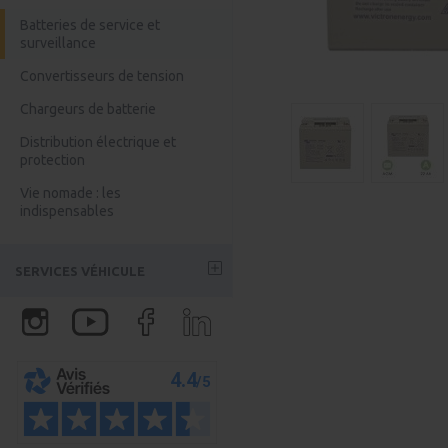
Kits solaire Bluetti
Chargeur Booster DC/DC
Batteries de service et
surveillance
Accessoires Bluetti
Convertisseurs de tension
Batteries Anker
Chargeurs de batterie
Batterie Anker
Distribution électrique et
Batterie Jackery
protection
Vie nomade : les
indispensables
SERVICES VÉHICULE
Partenaires aménageurs
Assurloisirs : l'assurance
véhicule
Certivan - Homologation VASP