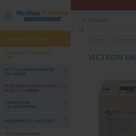
CONFIGUREZ VOTRE KIT
Accueil
Équipements 
VÉHICULES / CAMPING-
VICTRON EN
CAR
KITS SOLAIRE À MONTER
SOI-MÊME
Kits week-end
PLUG AND PLAY ECOFLOW /
BLUETTI / ANKER
Kits Roadtrip
Batteries Ecoflow
CHARGE PAR
Kits avec batterie
L'ALTERNATEUR
Kits solaire Ecoflow
Kit Bus / Camion / FoodTruck
Guide - Comment choisir son
Accessoires Ecoflow
ÉQUIPEMENTS UNITAIRES
coupleur ?
Batteries Bluetti
Coupleur séparateur
Production solaire