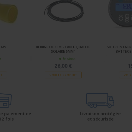
S M5
BOBINE DE 10M - CABLE QUALITÉ
VICTRON ENER
SOLAIRE 6MM²
BATTERIE
k
En stock
26,00 €
1
IT
VOIR LE PRODUIT
VOIR
 de paiement de
Livraison protégée
12 fois
et sécurisée