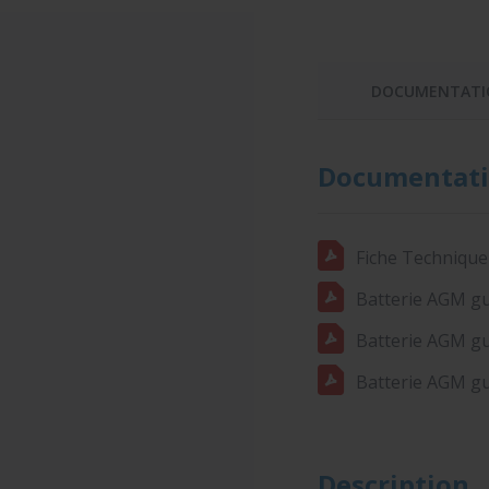
DOCUMENTATI
Documentati
Fiche Technique
Batterie AGM gu
Batterie AGM gu
Batterie AGM gu
Description