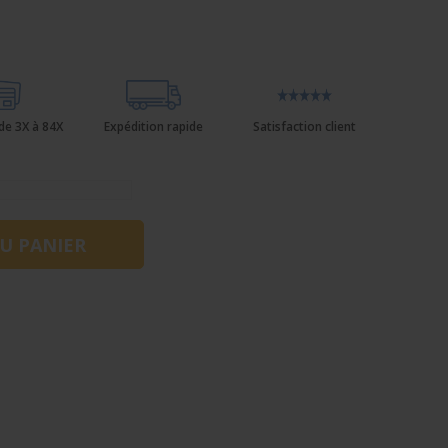
de 3X à 84X
Expédition rapide
Satisfaction client