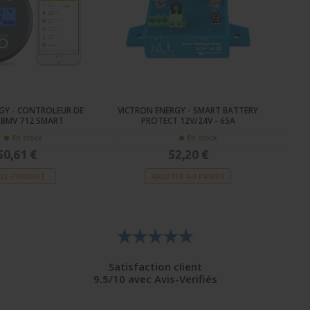
GY - CONTROLEUR DE
VICTRON ENERGY - SMART BATTERY
 BMV 712 SMART
PROTECT 12V/24V - 65A
En stock
En stock
50,61 €
52,20 €
 LE PRODUIT
AJOUTER AU PANIER
Satisfaction client
9.5/10 avec Avis-Verifiés