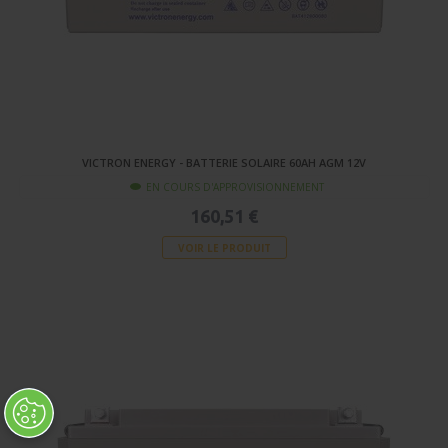
VICTRON ENERGY - BATTERIE SOLAIRE 60AH AGM 12V
EN COURS D'APPROVISIONNEMENT
160,51 €
VOIR LE PRODUIT