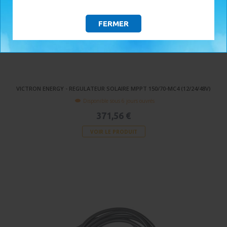
FERMER
VICTRON ENERGY - REGULATEUR SOLAIRE MPPT 150/70-MC4 (12/24/48V)
Disponible sous 6 jours ouvrés
371,56 €
VOIR LE PRODUIT