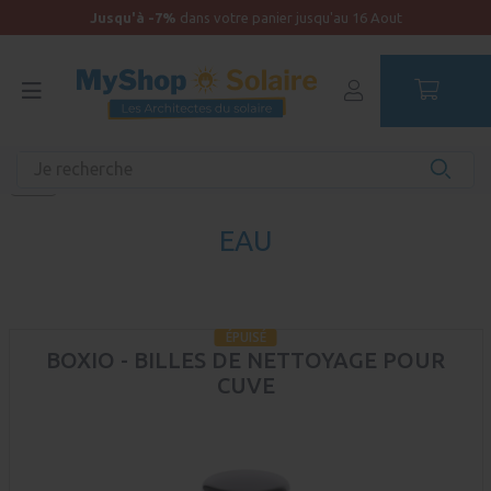
Jusqu'à -7%
dans votre panier jusqu'au 16 Aout
Accueil
Kit solaire Bateau
Vie en bateau : les indispensables
Eau
EAU
ÉPUISÉ
BOXIO - BILLES DE NETTOYAGE POUR
CUVE