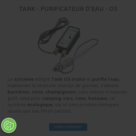
TANK - PURIFICATEUR D'EAU - O3
Le
système
intégré
Tank
O3
traite
et
purifie
l'eau
,
maintenant le réservoir exempt de germes. Il élimine
bactéries
,
virus
,
champignons
, sans odeurs ni mauvais
goût. Idéal pour
camping
-
cars
,
vans
,
bateaux
, ce
système
écologique
, sûr et sans produits chimiques
assure une eau filtrée partout.
VOIR LE PRODUIT