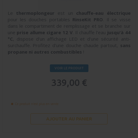
Le
thermoplongeur
est un
chauffe-eau électrique
pour les douches portables
RinseKit PRO
. Il se visse
dans le compartiment de remplissage et se branche sur
une
prise allume cigare 12 V
. Il chauffe l'eau
jusqu'à 44
°C
, dispose d'un affichage LED et d'une sécurité anti-
surchauffe. Profitez d'une douche chaude partout,
sans
propane ni autres combustibles
!
VOIR LE PRODUIT
339,00 €
Ce produit n'est plus en vente
AJOUTER AU PANIER