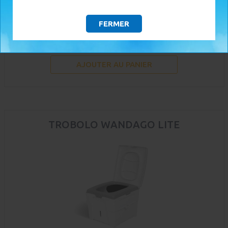
139,00 €
FERMER
Disponible sous 3 jours ouvrés
AJOUTER AU PANIER
TROBOLO WANDAGO LITE