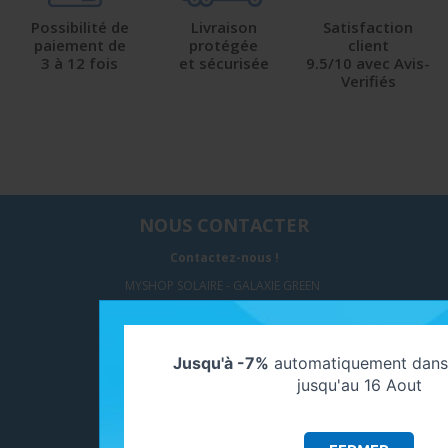
Possibilité de
Livraison
Satisfaction
paiement de
protégée
client
3 à 12 fois
et sécurisée
9.5/10 avec Avis-
Verifiés
NOUS CONTACTER
Contactez-nous !
MYSHOP SOLAIRE - GALAXIE GREEN
297, Avenue Paul LANGEVIN
77550 MOISSY CRAMAYEL
Jusqu'à -7%
automatiquement dans 
jusqu'au 16 Aout
SUIVEZ-NOUS