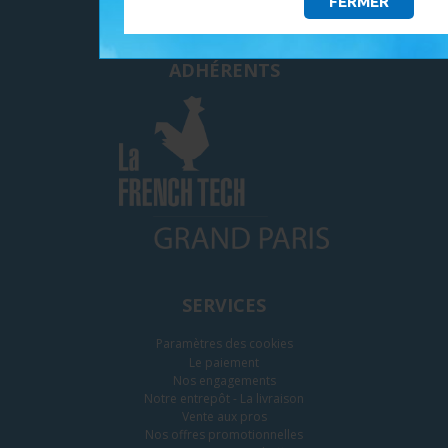
FERMER
ADHÉRENTS
SERVICES
Paramètres des cookies
Le paiement
Nos engagements
Notre entrepôt - La livraison
Vente aux pros
Nos offres promotionnelles