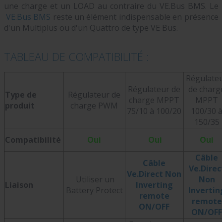
une charge et un LOAD au contraire du VE.Bus BMS. Le
VE.Bus BMS
reste un élément indispensable en présence
d'un Multiplus ou d'un Quattro de type VE Bus.
TABLEAU DE COMPATIBILITÉ :
Régulate
Régulateur de
de charg
Type de
Régulateur de
charge MPPT
MPPT
produit
charge PWM
75/10 à 100/20
100/30 
150/35
Compatibilité
Oui
Oui
Oui
Câble
Câble
Ve.Direc
Ve.Direct Non
Utiliser un
Non
Liaison
Inverting
Battery Protect
Invertin
remote
remote
ON/OFF
ON/OFF