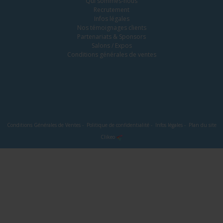
Qui sommes-nous
Recrutement
Infos légales
Nos témoignages clients
Partenariats & Sponsors
Salons / Expos
Conditions générales de ventes
Conditions Générales de Ventes
-
Politique de confidentialité
-
Infos légales
-
Plan du site
Clikeo