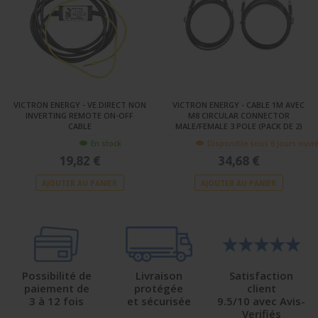
VICTRON ENERGY - VE.DIRECT NON
VICTRON ENERGY - CABLE 1M AVEC
INVERTING REMOTE ON-OFF
M8 CIRCULAR CONNECTOR
CABLE
MALE/FEMALE 3 POLE (PACK DE 2)
En stock
Disponible sous 6 jours ouvr
19,82 €
34,68 €
AJOUTER AU PANIER
AJOUTER AU PANIER
Possibilité de
Livraison
Satisfaction
paiement de
protégée
client
3 à 12 fois
et sécurisée
9.5/10 avec Avis-
Verifiés