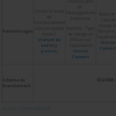
Fonction port
RX :
Choisir le mode
Allumage/Arrêt
Batterie 
de
à distance
Type de
fonctionnement
charge e
Lithium appelé
Batterie : Type
Paramétrages
lithium s
mode C
de charge en
l'applicat
(
manuel du
lithium sur
Victron
battery
l'application
Connec
protect
)
Victron
Connect
Guide 
Schéma de
branchement
AUTRE COMPATIBILITÉ :