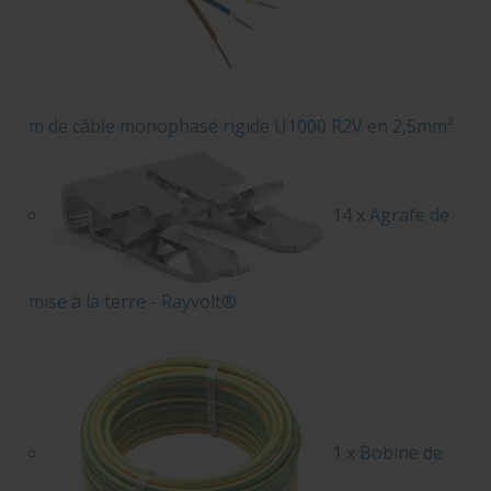
m de câble monophasé rigide U1000 R2V en 2,5mm²
14 x
Agrafe de
mise à la terre - Rayvolt®
1 x
Bobine de