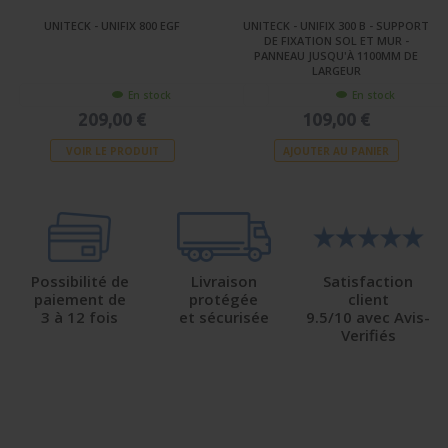
UNITECK - UNIFIX 800 EGF
UNITECK - UNIFIX 300 B - SUPPORT
DE FIXATION SOL ET MUR -
PANNEAU JUSQU'À 1100MM DE
LARGEUR
En stock
En stock
209,00 €
109,00 €
VOIR LE PRODUIT
AJOUTER AU PANIER
Possibilité de
Livraison
Satisfaction
paiement de
protégée
client
3 à 12 fois
et sécurisée
9.5/10 avec Avis-
Verifiés