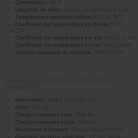
Connecteurs
: MC4
Longueur de câble
: 4 mm2, 2 x 1,6m ou 2 x 1,2m
Température nominale cellule
(NOCT) : 45°C
Coefficient de température sur Pmax
(%/°C)
: -0,290
Coefficient de température sur Voc
(%/°C) : -0,250
Coefficient de température sur Isc
(%/°C) : 0,045
Tension maximale du système
: 1000V/1500V
CONDITIONS DE TEST ET CARACTÉRISTIQUES
MÉCANIQUES
Dimensions
: 1868 x 1170 x 35 mm
Poids
: 22,8 kg
Charge maximale vent
: 3600 Pa
Charge maximale neige
: 1600 Pa
Résistance à l'impact
: Grêlon, ∅4cm, 97km/h
Épaisseur du verre supérieur
: 3,2 mm, verre