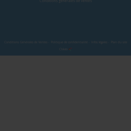
Conditions générales de ventes
Conditions Générales de Ventes
-
Politique de confidentialité
-
Infos légales
-
Plan du site
Clikeo