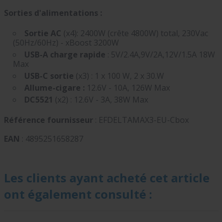
Sorties d'alimentations :
Sortie AC
(x4): 2400W (crête 4800W) total, 230Vac
(50Hz/60Hz) - xBoost 3200W
USB-A charge rapide
: 5V/2.4A,9V/2A,12V/1.5A 18W
Max
USB-C sortie
(x3) : 1 x 100 W, 2 x 30.W
Allume-cigare :
12.6V - 10A, 126W Max
DC5521
(x2) : 12.6V - 3A, 38W Max
Référence fournisseur
: EFDELTAMAX3-EU-Cbox
EAN
: 4895251658287
Les clients ayant acheté cet article
ont également consulté :