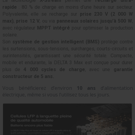
La technologie
X-Stream
permet une
recharge ultra-
rapide
: 80 % de charge en moins d’une heure sur secteur.
Polyvalente, elle se recharge sur
prise 230 V (2 000 W
max)
,
prise 12 V
, ou via
panneaux solaires jusqu’à 500 W
,
avec régulateur
MPPT intégré
pour optimiser la production
solaire.
Son
système de gestion intelligent (BMS)
protège contre
les surtensions, sous-tensions, surcharges, courts-circuits et
surintensités, garantissant une sécurité totale. Compacte,
mobile et endurante, la DELTA 3 Max est conçue pour durer
plus de
4 000 cycles de charge
, avec une
garantie
constructeur de 5 ans.
Vous bénéficierez d’environ
10 ans
d’alimentation
électrique, même si vous l’utilisez tous les jours.