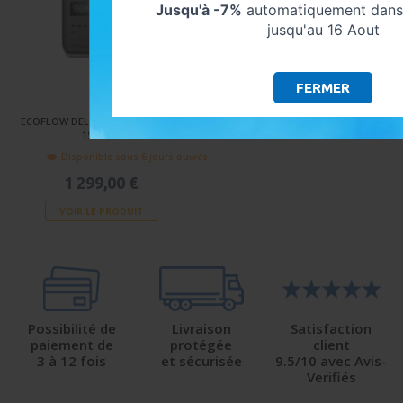
Jusqu'à -7%
automatiquement dans 
jusqu'au 16 Aout
FERMER
ECOFLOW DELTA 3 1500 - 1800W /
1536WH
Disponible sous 6 jours ouvrés
1 299,00 €
VOIR LE PRODUIT
Possibilité de
Livraison
Satisfaction
paiement de
protégée
client
3 à 12 fois
et sécurisée
9.5/10 avec Avis-
Verifiés