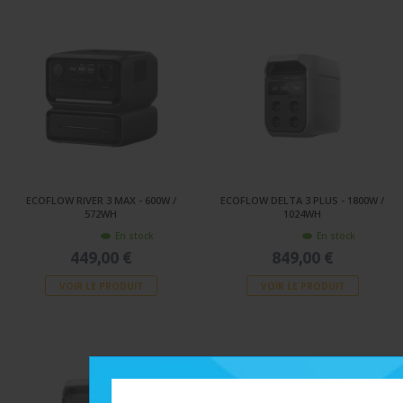
ECOFLOW RIVER 3 MAX - 600W /
ECOFLOW DELTA 3 PLUS - 1800W /
572WH
1024WH
En stock
En stock
449,00 €
849,00 €
VOIR LE PRODUIT
VOIR LE PRODUIT