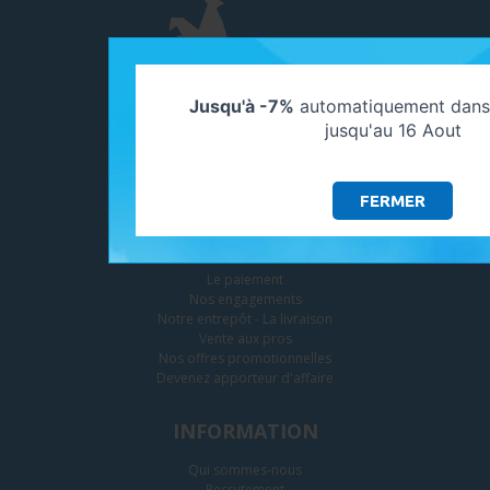
Jusqu'à -7%
automatiquement dans 
jusqu'au 16 Aout
FERMER
SERVICES
Paramètres des cookies
Le paiement
Nos engagements
Notre entrepôt - La livraison
Vente aux pros
Nos offres promotionnelles
Devenez apporteur d'affaire
INFORMATION
Qui sommes-nous
Recrutement