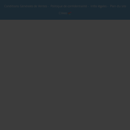
Conditions Générales de Ventes
-
Politique de confidentialité
-
Infos légales
-
Plan du site
Clikeo