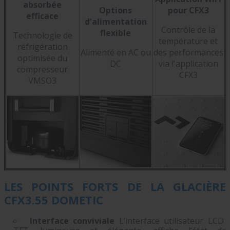
absorbée
Options
pour CFX3
efficace
d'alimentation
Contrôle de la
flexible
Technologie de
température et
réfrigération
Alimenté en AC ou
des performances
optimisée du
DC
via l'application
compresseur
CFX3
VMSO3
LES POINTS FORTS DE LA GLACIÈRE
CFX3.55 DOMETIC
Interface conviviale
L’interface utilisateur LCD