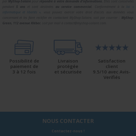
par
MyShop-Solaire
pour
répondre à votre demande d'informations.
Elles sont conservées
pendant
5 ans
et sont destinées
au service commercial.
Conformément à la
loi «
informatique et libertés »
, vous pouvez exercer votre droit d'accès aux données vous
concernant et les faire rectifier en contactant MyShop-Solaire, soit par courrier :
MyShop-
Green, 112 avenue Kléber
, soit par mail à contact@myshop-solaire.com.
Possibilité de
Livraison
Satisfaction
paiement de
protégée
client
3 à 12 fois
et sécurisée
9.5/10 avec Avis-
Verifiés
NOUS CONTACTER
Contactez-nous !