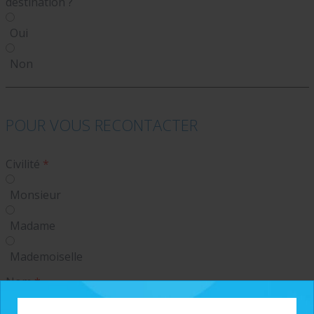
destination ?
Oui
Non
POUR VOUS RECONTACTER
Civilité
*
Monsieur
Madame
Mademoiselle
Nom
*