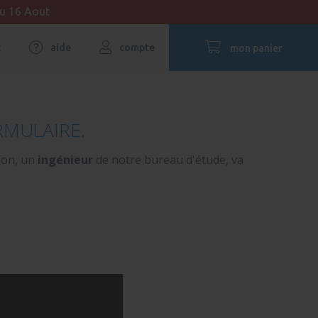
au 16 Aout
t
aide
compte
mon panier
RMULAIRE.
ion, un
ingénieur
de notre bureau d'étude, va