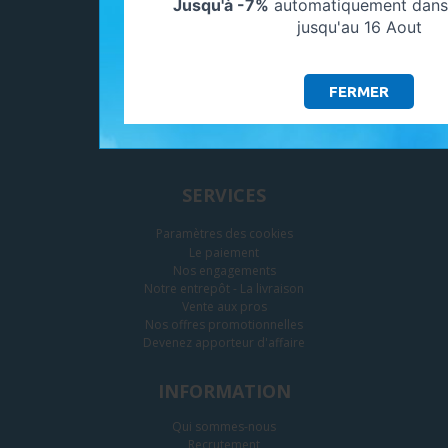
Jusqu'à -7%
automatiquement dans 
jusqu'au 16 Aout
FERMER
SERVICES
Paramètres des cookies
Le paiement
Nos engagements
Notre entrepôt - La livraison
Vente aux pros
Nos offres promotionnelles
Devenez apporteur d'affaire
INFORMATION
Qui sommes-nous
Recrutement