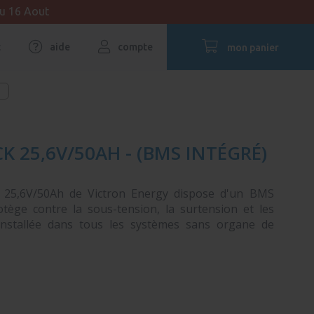
au 16 Aout
t
aide
compte
mon panier
K 25,6V/50AH - (BMS INTÉGRÉ)
e 25,6V/50Ah de Victron Energy dispose d'un BMS
rotège contre la sous-tension, la surtension et les
 installée dans tous les systèmes sans organe de