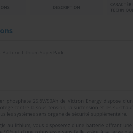
CARACTÉRI
IONS
DESCRIPTION
TECHNIQU
ons
- Batterie Lithium SuperPack
 fer phosphate 25,6V/50Ah de Victron Energy dispose d'u
protège contre la sous-tension, la surtension et les surchauf
tous les systèmes sans organe de sécurité supplémentaire.
ie au lithium, vous disposerez d'une batterie offrant une e
de 92% et d'une robustesse sans faille grâce à sa large pl