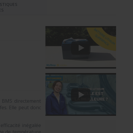
STIQUES
ES
n BMS directement
fes. Elle peut donc
fficacité inégalée
age de température