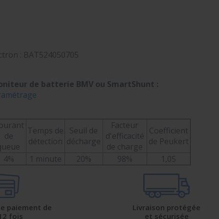
ctron :
BAT524050705
niteur de batterie BMV ou SmartShunt :
ramétrage
ourant
Facteur
Temps de
Seuil de
Coefficient
de
d'efficacité
détection
décharge
de Peukert
queue
de charge
4%
1 minute
20%
98%
1,05
 de paiement de
Livraison protégée
12 fois
et sécurisée