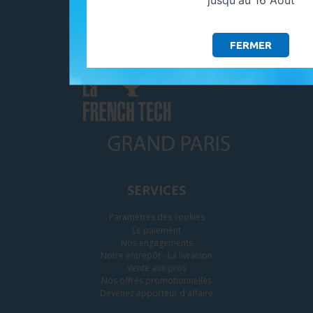
jusqu'au 16 Aout
ADHÉRENTS
FERMER
SERVICES
Paramètres des cookies
Le paiement
Nos engagements
Notre entrepôt - La livraison
Vente aux pros
Nos offres promotionnelles
Devenez apporteur d'affaire