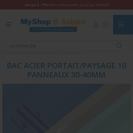
Jusqu'à -7%
dans votre panier jusqu'au 16 Aout
Accueil
Produits unitaires - Autonomie
Fixation
Fixation panneau sur toiture
Bac acier
BAC ACIER PORTAIT/PAYSAGE 10
PANNEAUX 30-40MM