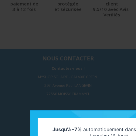
paiement de
protégée
client
3 à 12 fois
et sécurisée
9.5/10 avec Avis-
Verifiés
NOUS CONTACTER
Contactez-nous !
MYSHOP SOLAIRE - GALAXIE GREEN
297, Avenue Paul LANGEVIN
77550 MOISSY CRAMAYEL
SUIVEZ-NOUS
Jusqu'à -7%
automatiquement dans 