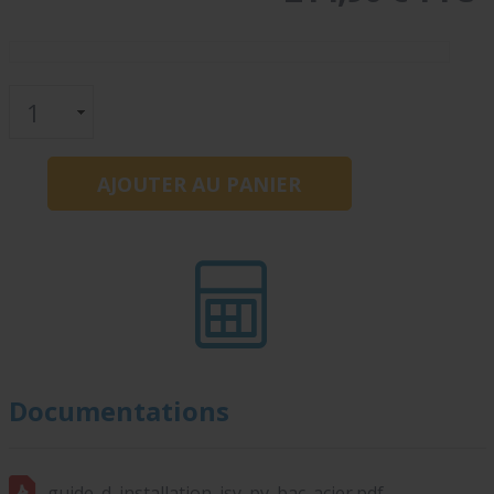
Documentations
guide_d_installation_isy_pv_bac_acier.pdf