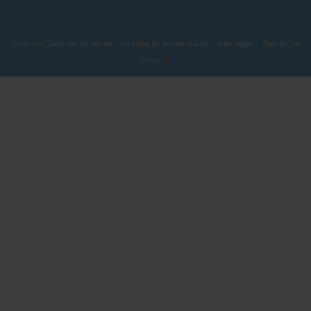
Conditions Générales de Ventes
-
Politique de confidentialité
-
Infos légales
-
Plan du site
Clikeo