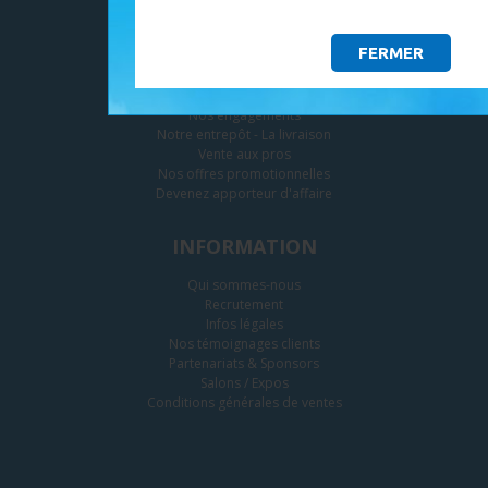
SERVICES
FERMER
Paramètres des cookies
Le paiement
Nos engagements
Notre entrepôt - La livraison
Vente aux pros
Nos offres promotionnelles
Devenez apporteur d'affaire
INFORMATION
Qui sommes-nous
Recrutement
Infos légales
Nos témoignages clients
Partenariats & Sponsors
Salons / Expos
Conditions générales de ventes