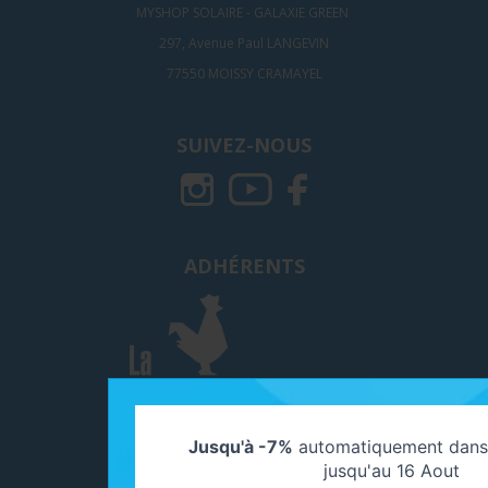
MYSHOP SOLAIRE - GALAXIE GREEN
297, Avenue Paul LANGEVIN
77550 MOISSY CRAMAYEL
SUIVEZ-NOUS
ADHÉRENTS
Jusqu'à -7%
automatiquement dans 
jusqu'au 16 Aout