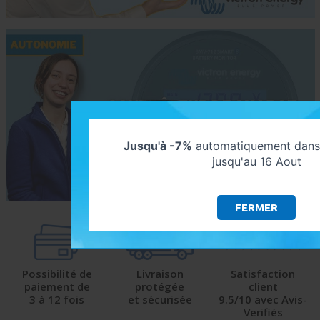
Jusqu'à -7%
automatiquement dans 
jusqu'au 16 Aout
FERMER
Possibilité de
Livraison
Satisfaction
paiement de
protégée
client
3 à 12 fois
et sécurisée
9.5/10 avec Avis-
Verifiés