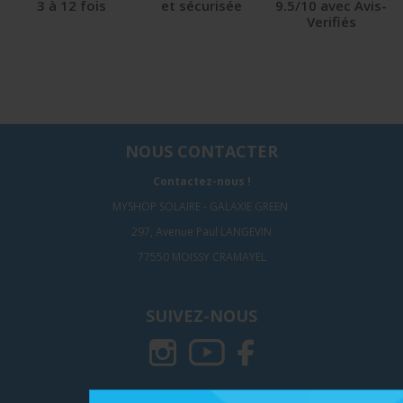
3 à 12 fois
et sécurisée
9.5/10 avec Avis-
Verifiés
NOUS CONTACTER
Contactez-nous !
MYSHOP SOLAIRE - GALAXIE GREEN
297, Avenue Paul LANGEVIN
77550 MOISSY CRAMAYEL
SUIVEZ-NOUS