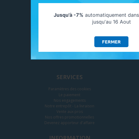
ADHÉRENTS
Jusqu'à -7%
automatiquement dans 
jusqu'au 16 Aout
FERMER
SERVICES
Paramètres des cookies
Le paiement
Nos engagements
Notre entrepôt - La livraison
Vente aux pros
Nos offres promotionnelles
Devenez apporteur d'affaire
INFORMATION