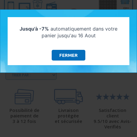
Jusqu'à -7%
automatiquement dans votre
panier jusqu'au 16 Aout
FERMER
Quel kit solaire autonome choisir ?
Possibilité de
Livraison
Satisfaction
paiement de
protégée
client
3 à 12 fois
et sécurisée
9.5/10 avec Avis-
Verifiés