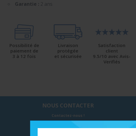
Garantie :
2 ans
Possibilité de
Livraison
Satisfaction
paiement de
protégée
client
3 à 12 fois
et sécurisée
9.5/10 avec Avis-
Verifiés
NOUS CONTACTER
Contactez-nous !
MYSHOP SOLAIRE - GALAXIE GREEN
297, Avenue Paul LANGEVIN