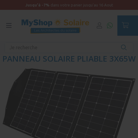
Jusqu'à -7%
dans votre panier jusqu'au 16 Aout
Accueil
Solaire
Panneaux solaires pliables et nomades
PANNEAU SOLAIRE PLIABLE 3X65W