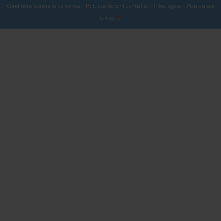
Conditions Générales de Ventes
-
Politique de confidentialité
-
Infos légales
-
Plan du site
Clikeo