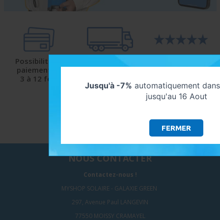
Possibilité de
Livraison
Satisfaction
paiement de
protégée
client
3 à 12 fois
et sécurisée
9.5/10 avec Avis-
Jusqu'à -7%
automatiquement dans 
Verifiés
jusqu'au 16 Aout
FERMER
NOUS CONTACTER
Contactez-nous !
MYSHOP SOLAIRE - GALAXIE GREEN
297, Avenue Paul LANGEVIN
77550 MOISSY CRAMAYEL