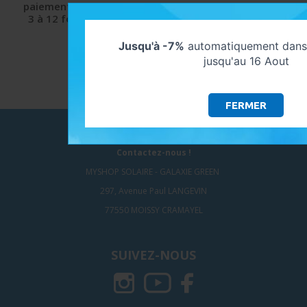
paiement de
protégée
client
3 à 12 fois
et sécurisée
9.5/10 avec Avis-
Verifiés
Jusqu'à -7%
automatiquement dans 
jusqu'au 16 Aout
FERMER
NOUS CONTACTER
Contactez-nous !
MYSHOP SOLAIRE - GALAXIE GREEN
297, Avenue Paul LANGEVIN
77550 MOISSY CRAMAYEL
SUIVEZ-NOUS