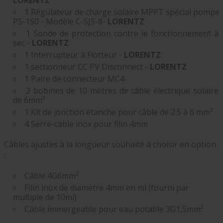
LORENTZ
1 Régulateur de charge solaire MPPT spécial pompe
PS-150 - Modèle C-SJ5-8-
LORENTZ
1 Sonde de protection contre le fonctionnement à
sec -
LORENTZ
1 Interrupteur à Flotteur -
LORENTZ
1 sectionneur CC PV Disconnect
- LORENTZ
1 Paire de connecteur MC4
2 bobines de 10 mètres de câble électrique solaire
de 6mm²
1 Kit de jonction étanche pour câble de 2.5 à 6 mm²
4 Serre-cable inox pour filin 4mm
Câbles ajustés à la longueur souhaité à choisir en option
:
2
Câble 4G6mm
Filin inox de diamètre 4mm en ml (fourni par
multiple de 10ml)
Câble immergeable pour eau potable 3G1,5mm²