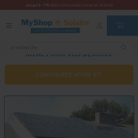
Jusqu'à -7%
dans votre panier jusqu'au 16 Aout
PANNEAU SOLAIRE ET KIT SOLAIRE
IDÉAL POUR VOS BESOINS.
CONFIGUREZ VOTRE KIT