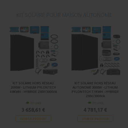
KIT SOLAIRE POUR MAISON AUTONOME
KIT SOLAIRE HORS RÉSEAU
KIT SOLAIRE HORS RÉSEAU
2000W - LITHIUM PYLONTECH
AUTONOME 3000W - LITHIUM
4.8KWH - HYBRIDE 230V/3000VA
PYLONTECH 7.1KWH - HYBRIDE
230V/3000VA
En stock
En stock
3 658,61 €
4 781,17 €
VOIR LE PRODUIT
VOIR LE PRODUIT