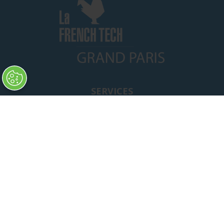
SERVICES
Paramètres des cookies
Le paiement
Nos engagements
Notre entrepôt - La livraison
Vente aux pros
Nos offres promotionnelles
Devenez apporteur d'affaire
INFORMATION
Qui sommes-nous
Recrutement