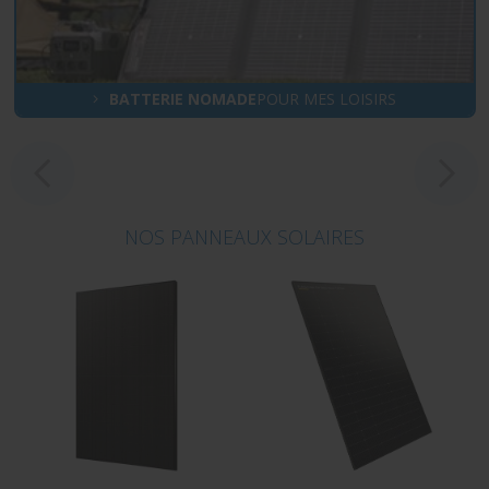
BATTERIE NOMADE
POUR MES LOISIRS
NOS PANNEAUX SOLAIRES
Votre
projet solaire
avec
nos
conseillers dédiés :
EN
SAVOIR PLUS